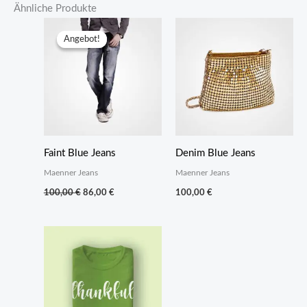
Ähnliche Produkte
Angebot!
Angebot!
Faint Blue Jeans
Denim Blue Jeans
Maenner Jeans
Maenner Jeans
Ursprünglicher
Aktueller
100,00
€
86,00
€
100,00
€
Preis
Preis
war:
ist:
100,00 €
86,00 €.