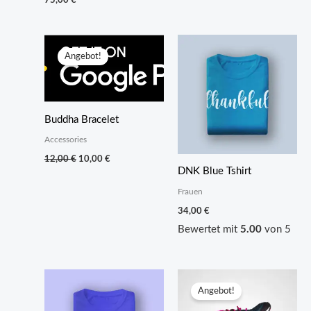
75,00
€
war:
ist:
45,00 €
35,00 €.
Angebot!
Buddha Bracelet
Accessories
Ursprünglicher
Aktueller
12,00
€
10,00
€
Preis
Preis
DNK Blue Tshirt
war:
ist:
12,00 €
10,00 €.
Frauen
34,00
€
Bewertet mit
5.00
von 5
Angebot!