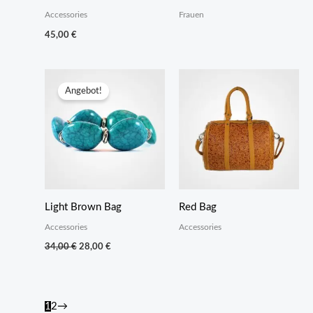
Accessories
Frauen
45,00
€
Angebot!
Light Brown Bag
Red Bag
Accessories
Accessories
Ursprünglicher
Aktueller
34,00
€
28,00
€
Preis
Preis
war:
ist:
34,00 €
28,00 €.
1
2
→