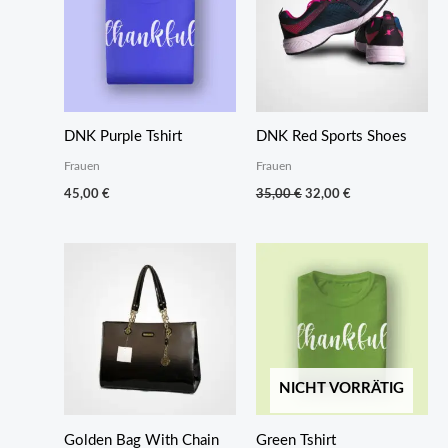
DNK Purple Tshirt
DNK Red Sports Shoes
Frauen
Frauen
Ursprünglicher
Aktueller
45,00
€
35,00
€
32,00
€
Preis
Preis
war:
ist:
35,00 €
32,00 €.
NICHT VORRÄTIG
Golden Bag With Chain
Green Tshirt