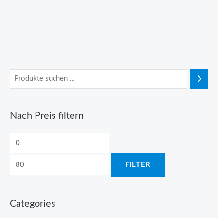
Nach Preis filtern
M
M
i
a
FILTER
n
x
.
.
P
P
Categories
r
r