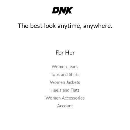
i
:
€
s
2
w
,
The best look anytime, anywhere.
a
0
r
0
:
For Her
3
€
,
.
Women Jeans
0
Tops and Shirts
Women Jackets
0
Heels and Flats
Women Accessories
€
Account