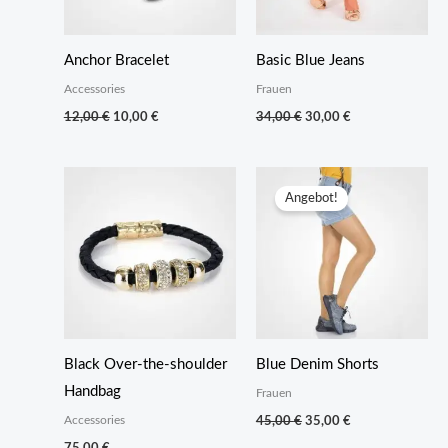
Anchor Bracelet
Basic Blue Jeans
Accessories
Frauen
Ursprünglicher
Aktueller
Ursprünglicher
Aktueller
12,00
€
10,00
€
34,00
€
30,00
€
Preis
Preis
Preis
Preis
war:
ist:
war:
ist:
12,00 €
10,00 €.
34,00 €
30,00 €.
Angebot!
Black Over-the-shoulder
Blue Denim Shorts
Handbag
Frauen
Ursprünglicher
Aktueller
Accessories
45,00
€
35,00
€
Preis
Preis