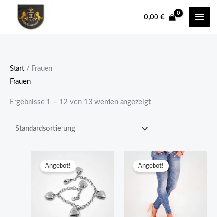
Zum
0,00
€
Inhalt
springen
Start
/ Frauen
Frauen
Ergebnisse 1 – 12 von 13 werden angezeigt
Angebot!
Angebot!