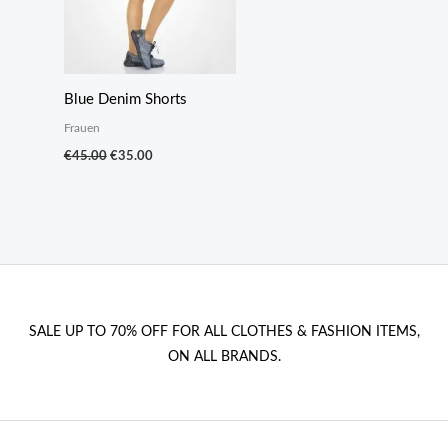
Blue Denim Shorts
Frauen
Ursprünglicher
Aktueller
€
45.00
€
35.00
Preis
Preis
war:
ist:
€45.00
€35.00.
SALE UP TO 70% OFF FOR ALL CLOTHES & FASHION ITEMS,
ON ALL BRANDS.