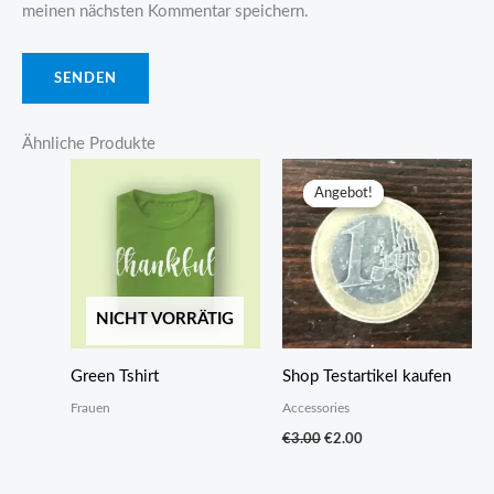
meinen nächsten Kommentar speichern.
Ähnliche Produkte
Angebot!
Angebot!
NICHT VORRÄTIG
Green Tshirt
Shop Testartikel kaufen
Frauen
Accessories
Ursprünglicher
Aktueller
€
3.00
€
2.00
Preis
Preis
war:
ist:
€3.00
€2.00.