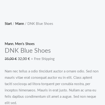
Start
/
Mann
/ DNK Blue Shoes
Mann
,
Men's Shoes
DNK Blue Shoes
Ursprünglicher
Aktueller
35,00
€
32,00
€
+ Free Shipping
Preis
Preis
Nam nec tellus a odio tincidunt auctor a ornare odio. Sed non
war:
ist:
mauris vitae erat consequat auctor eu in elit. Class aptent
35,00 €
32,00 €.
taciti sociosqu ad litora torquent per conubia nostra, per
inceptos himenaeos. Mauris in erat justo. Nullam ac urna eu
felis dapibus condimentum sit amet a augue. Sed non neque
elit sed.