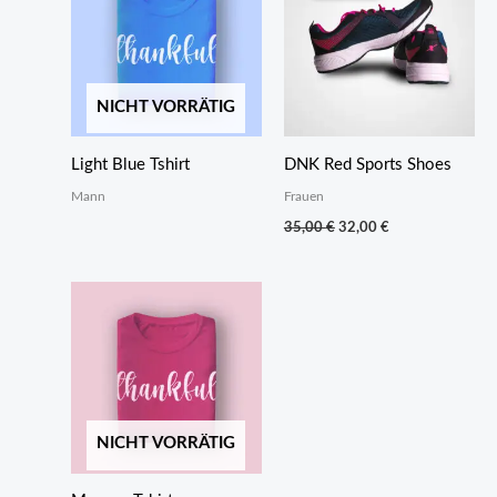
NICHT VORRÄTIG
Light Blue Tshirt
DNK Red Sports Shoes
Mann
Frauen
Ursprünglicher
Aktueller
35,00
€
32,00
€
Preis
Preis
war:
ist:
35,00 €
32,00 €.
NICHT VORRÄTIG