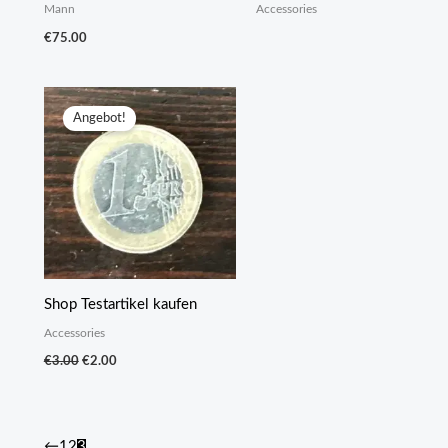
Mann
Accessories
€
75.00
Angebot!
Shop Testartikel kaufen
Accessories
Ursprünglicher
Aktueller
€
3.00
€
2.00
Preis
Preis
war:
ist:
€3.00
€2.00.
←
1
2
3